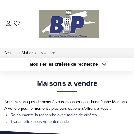
VENTES
ESTIMATION
Accueil
Maisons
A vendre
Modifier les critères de recherche
BIENS VENDUS
Localisation
Type de bien
Localisation
Appartement
Maisons a vendre
NOTRE AGENCE
Surface min
Budget max
Qui Sommes-Nous
Nous n'avons pas de biens à vous proposer dans la catégorie Maisons
Plus de critères
Créer une alerte
Nos Partenaires
A vendre pour le moment , plusieurs options s'offrent à vous :
Re-soumettre la recherche avec moins de critères.
Transmettez-nous votre demande
NOS SECTEURS