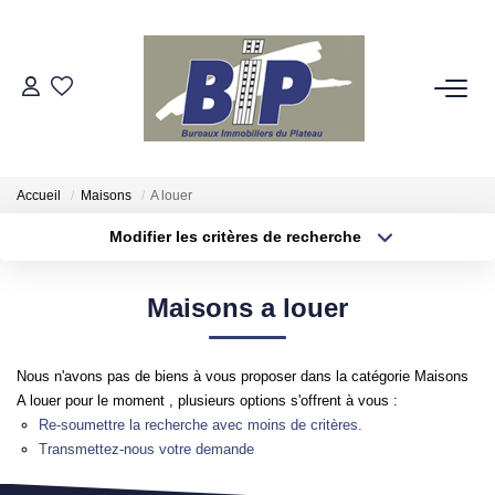
VENTES
ESTIMATION
Accueil
Maisons
A louer
Modifier les critères de recherche
BIENS VENDUS
Localisation
Type de bien
Localisation
Appartement
Maisons a louer
NOTRE AGENCE
Surface min
Budget max
Qui Sommes-Nous
Nous n'avons pas de biens à vous proposer dans la catégorie Maisons
Plus de critères
Créer une alerte
Nos Partenaires
A louer pour le moment , plusieurs options s'offrent à vous :
Re-soumettre la recherche avec moins de critères.
Transmettez-nous votre demande
NOS SECTEURS