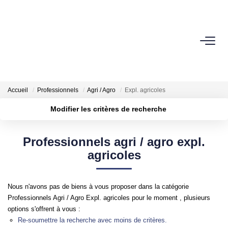
VENTES
ESTIMATION
Accueil
Professionnels
Agri / Agro
Expl. agricoles
Modifier les critères de recherche
BIENS VENDUS
Localisation
Type de bien
Surface min
Budget max
Professionnels agri / agro expl.
NOTRE AGENCE
agricoles
Plus de critères
Créer une alerte
Qui Sommes-Nous
Nos Partenaires
Nous n'avons pas de biens à vous proposer dans la catégorie
Professionnels Agri / Agro Expl. agricoles pour le moment , plusieurs
options s'offrent à vous :
NOS SECTEURS
Re-soumettre la recherche avec moins de critères.