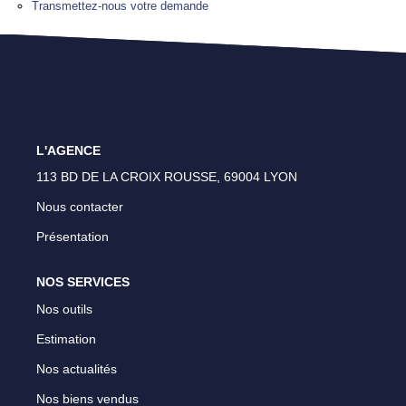
Transmettez-nous votre demande
Lyon 4 - Croix Rousse
Lyon 1 - Les Pentes
Caluire Et Cuire
CONTACT
L'AGENCE
113 BD DE LA CROIX ROUSSE, 69004 LYON
Nous contacter
Présentation
NOS SERVICES
Nos outils
Estimation
Nos actualités
Nos biens vendus