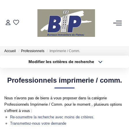
VENTES
ESTIMATION
Accueil
Professionnels
Imprimerie / Comm.
Modifier les critères de recherche
BIENS VENDUS
Localisation
Type de bien
Localisation
Appartement
Professionnels imprimerie / comm.
NOTRE AGENCE
Surface min
Budget max
Qui Sommes-Nous
Nous n'avons pas de biens à vous proposer dans la catégorie
Plus de critères
Créer une alerte
Nos Partenaires
Professionnels Imprimerie / Comm. pour le moment , plusieurs options
s'offrent à vous :
Re-soumettre la recherche avec moins de critères.
Transmettez-nous votre demande
NOS SECTEURS