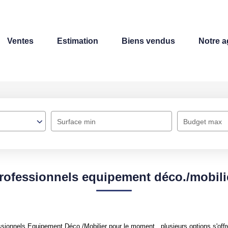
Ventes
Estimation
Biens vendus
Notre 
Surface min
Budget max
rofessionnels equipement déco./mobili
sionnels Equipement Déco./Mobilier pour le moment , plusieurs options s'offr