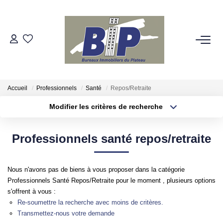
VENTES
ESTIMATION
Accueil
Professionnels
Santé
Repos/Retraite
Modifier les critères de recherche
BIENS VENDUS
Localisation
Type de bien
Localisation
Appartement
Professionnels santé repos/retraite
NOTRE AGENCE
Surface min
Budget max
Qui Sommes-Nous
Nous n'avons pas de biens à vous proposer dans la catégorie
Plus de critères
Créer une alerte
Nos Partenaires
Professionnels Santé Repos/Retraite pour le moment , plusieurs options
s'offrent à vous :
Re-soumettre la recherche avec moins de critères.
Transmettez-nous votre demande
NOS SECTEURS