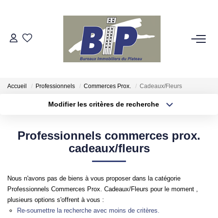
VENTES
ESTIMATION
Accueil
Professionnels
Commerces Prox.
Cadeaux/Fleurs
Modifier les critères de recherche
BIENS VENDUS
Localisation
Type de bien
Localisation
Appartement
Professionnels commerces prox.
NOTRE AGENCE
Surface min
Budget max
cadeaux/fleurs
Qui Sommes-Nous
Plus de critères
Créer une alerte
Nos Partenaires
Nous n'avons pas de biens à vous proposer dans la catégorie
Professionnels Commerces Prox. Cadeaux/Fleurs pour le moment ,
plusieurs options s'offrent à vous :
NOS SECTEURS
Re-soumettre la recherche avec moins de critères.