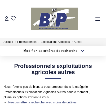
VENTES
ESTIMATION
Accueil
Professionnels
Exploitations Agricoles
Autres
Modifier les critères de recherche
BIENS VENDUS
Localisation
Type de bien
Localisation
Appartement
Professionnels exploitations
NOTRE AGENCE
Surface min
Budget max
agricoles autres
Qui Sommes-Nous
Plus de critères
Créer une alerte
Nos Partenaires
Nous n'avons pas de biens à vous proposer dans la catégorie
Professionnels Exploitations Agricoles Autres pour le moment ,
plusieurs options s'offrent à vous :
NOS SECTEURS
Re-soumettre la recherche avec moins de critères.