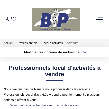
VENTES
ESTIMATION
Accueil
Professionnels
Local d'activités
A vendre
Modifier les critères de recherche
BIENS VENDUS
Localisation
Type de bien
Localisation
Appartement
Professionnels local d'activités a
NOTRE AGENCE
Surface min
Budget max
vendre
Qui Sommes-Nous
Plus de critères
Créer une alerte
Nos Partenaires
Nous n'avons pas de biens à vous proposer dans la catégorie
Professionnels Local d'activités A vendre pour le moment , plusieurs
options s'offrent à vous :
NOS SECTEURS
Re-soumettre la recherche avec moins de critères.