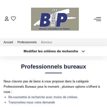
VENTES
ESTIMATION
Accueil
Professionnels
Bureaux
Modifier les critères de recherche
BIENS VENDUS
Localisation
Type de bien
Localisation
Appartement
Professionnels bureaux
NOTRE AGENCE
Surface min
Budget max
Qui Sommes-Nous
Nous n'avons pas de biens à vous proposer dans la catégorie
Plus de critères
Créer une alerte
Nos Partenaires
Professionnels Bureaux pour le moment , plusieurs options s'offrent à
vous :
Re-soumettre la recherche avec moins de critères.
Transmettez-nous votre demande
NOS SECTEURS