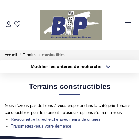
VENTES
ESTIMATION
Accueil
Terrains
constructibles
Modifier les critères de recherche
BIENS VENDUS
Localisation
Type de bien
Surface min
Budget max
Terrains constructibles
NOTRE AGENCE
Plus de critères
Créer une alerte
Qui Sommes-Nous
Nous n'avons pas de biens à vous proposer dans la catégorie Terrains
Nos Partenaires
constructibles pour le moment , plusieurs options s'offrent à vous :
Re-soumettre la recherche avec moins de critères.
Transmettez-nous votre demande
NOS SECTEURS